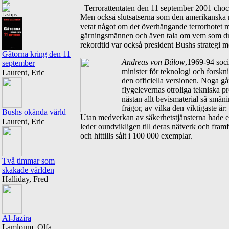
Terrorattentaten den 11 september 2001 chock
Lästips
Men också slutsatserna som den amerikanska r
vetat något om det överhängande terrorhotet m
gärningsmännen och även tala om vem som dra
rekordtid var också president Bushs strategi 
Gåtorna kring den 11
A
ndreas von Bülow
,1969-94 soc
september
minister för teknologi och forskn
Laurent, Eric
den officiella versionen. Noga gå
flygelevernas otroliga tekniska pr
nästan allt bevismaterial så små
frågor, av vilka den viktigaste är
Bushs okända värld
Utan medverkan av säkerhetstjänsterna hade en
Laurent, Eric
leder oundvikligen till deras nätverk och framf
och hittills sålt i 100 000 exemplar.
Två timmar som
skakade världen
Halliday, Fred
Al-Jazira
Lamloum, Olfa