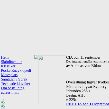
Hem
CIA och 11 september
Skönlitteratur
Den internationella terrorismen o
av Andreas von Bülow
Klassiker
PocketEncyklopedi
Mötesplats
Samtiden / Språk
Översättning Ingvar Rydbe
Tecknade klassiker
Förord av Ingvar Rydberg
Om beställning,
Inbunden 256 s.
adress m.m.
Bestnr. AH8
» 225:-
PDF CIA och 11 september,