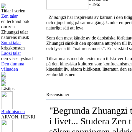
» 196:-
Titlar i serien
Zen talar
Zhuangzi
har inspirerats av kärnan i den tidi
en tecknad bok
och djupsinnig på samma gång. Under en period 
om zen
naturligt sätt att leva.
Zhuangzi talar
naturens musik
Som den mest kände av de daoistiska författare
Sunzi talar
Zhuangzi särskilt den spontana attityden till l
krigskonsten
och lyssna till "naturens musik". En särskild so
Laozi talar
den vises tystnad
Tillsammans med de texter man tillskriver Laozi,
Den dumma
på den kinesiska kulturen som konfucianisme
vålnaden
kinesiskt liv, såsom bildkonst, litteratur, den 
zenbuddhismen.
Lästips
Recensioner
"Begrunda Zhuangzi tal
Buddhismen
ARVON, HENRI
i livet... Studera Zen
söker sanningen aldr