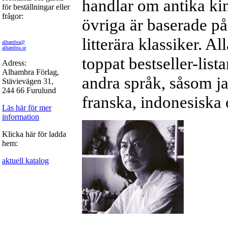
handlar om antika ki
för beställningar eller
frågor:
övriga är baserade på
litterära klassiker. Al
alhambra@
alhambra.se
toppat bestseller-list
Adress:
Alhambra Förlag,
andra språk, såsom ja
Stävievägen 31,
244 66 Furulund
franska, indonesiska 
Läs här för mer
information
Klicka här för ladda
hem:
aktuell katalog