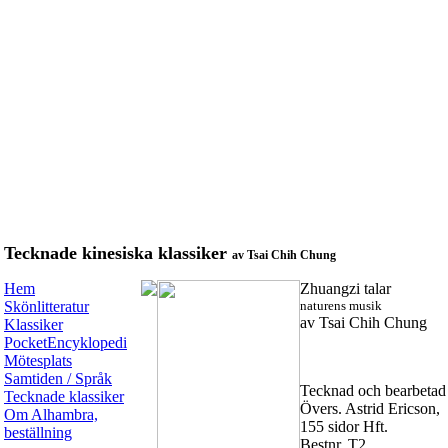
Tecknade kinesiska klassiker
av Tsai Chih Chung
Hem
Zhuangzi talar
Skönlitteratur
naturens musik
av Tsai Chih Chung
Klassiker
PocketEncyklopedi
Mötesplats
Samtiden / Språk
Tecknad och bearbetad
Tecknade klassiker
Övers. Astrid Ericson,
Om Alhambra,
155 sidor Hft.
beställning
Bestnr. T2