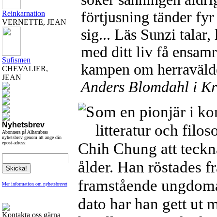
förtjusning tänder fyr
Reinkarnation
VERNETTE, JEAN
sig... Läs Sunzi talar,
med ditt liv få ensamrä
Sufismen
kampen om herraväldet
CHEVALIER,
JEAN
Anders Blomdahl i Kr
om en pionjär i kon
Nyhetsbrev
litteratur och filos
Abonnera på Alhambras
nyhetsbrev genom att ange din
Chih Chung att teckna
epost-adress:
ålder. Han röstades f
framstående ungdomar
Mer information om nyhetsbrevet
dato har han gett ut 
Kontakta oss gärna