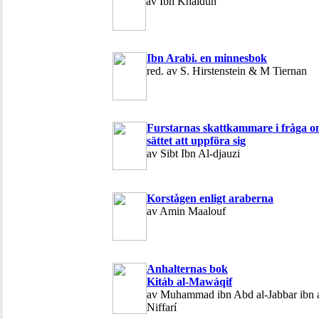
av Ibn Khaldun
Ibn Arabi. en minnesbok
red. av S. Hirstenstein & M Tiernan
Furstarnas skattkammare i fråga 
sättet att uppföra sig
av Sibt Ibn Al-djauzi
Korstågen enligt araberna
av Amin Maalouf
Anhalternas bok
Kitáb al-Mawáqif
av Muhammad ibn Abd al-Jabbar ibn 
Niffarí