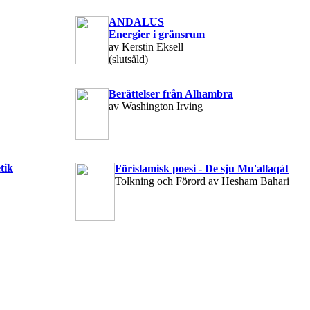
ANDALUS
Energier i gränsrum
av Kerstin Eksell
(slutsåld)
Berättelser från Alhambra
av Washington Irving
tik
Förislamisk poesi - De sju Mu'allaqát
Tolkning och Förord av Hesham Bahari