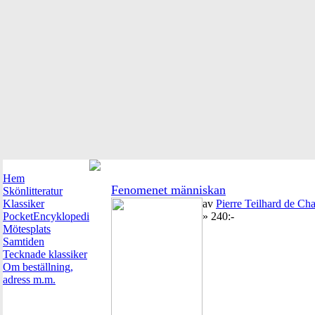
Hem
Fenomenet människan
Skönlitteratur
Klassiker
av
Pierre Teilhard de Ch
PocketEncyklopedi
» 240:-
Mötesplats
Samtiden
Tecknade klassiker
Om beställning,
adress m.m.