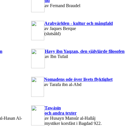
tid
av Fernand Braudel
Arabvärlden - kultur och mångfald
av Jaques Berque
(slutsåld)
om
Hayy ibn Yaqzan, den självlärde filosofen
av Ibn Tufail
Nomadens ode över livets flyktighet
av Tarafa ibn al-Abd
Tawásín
och andra texter
al-Hasan Al-
av Husayn Mansúr al-Halláj
mystiker korsfäst i Bagdad 922.