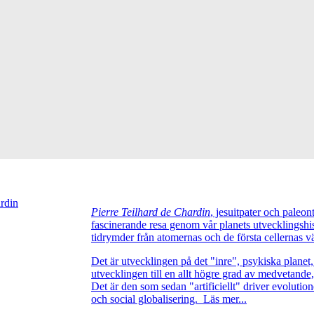
ardin
Pierre Teilhard de Chardin
, jesuitpater och paleo
fascinerande resa genom vår planets utvecklingshis
tidrymder från atomernas och de första cellernas vä
Det är utvecklingen på det "inre", psykiska planet, 
utvecklingen till en allt högre grad av medvetande,
Det är den som sedan "artificiellt" driver evolution
och social globalisering. Läs mer...