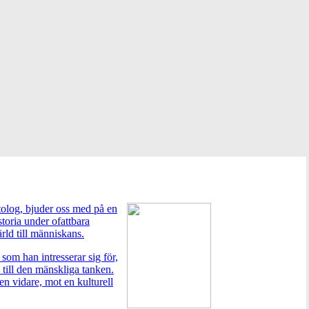
ntolog, bjuder oss med på en
toria under ofattbara
rld till människans.
som han intresserar sig för,
 till den mänskliga tanken.
en vidare, mot en kulturell